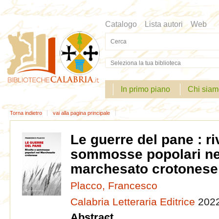
Catalogo
Lista autori
Web
Cerca su "Catalogo"
In primo piano
Chi sia
Torna indietro
vai alla pagina principale
Dettaglio
Le guerre del pane : ri
del
sommosse popolari ne
documento
marchesato crotonese
Placco, Francesco
Calabria Letteraria Editrice
202
Abstract