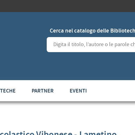
Cerca nel catalogo delle Bibliotec
Cerca su "Cerca nel catalogo delle Bibliot
OTECHE
PARTNER
EVENTI
 Scolastico Vibonese - Lametino