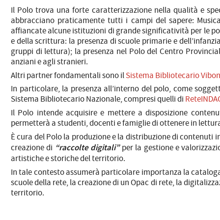
Il Polo trova una forte caratterizzazione nella qualità e spe
abbracciano praticamente tutti i campi del sapere: Musicale
affiancate alcune istituzioni di grande significatività per le 
e della scrittura: la presenza di scuole primarie e dell’infanzi
gruppi di lettura); la presenza nel Polo del Centro Provincia
anziani e agli stranieri.
Altri partner fondamentali sono il
Sistema Bibliotecario Vibo
In particolare, la presenza all’interno del polo, come sogget
Sistema Bibliotecario Nazionale, compresi quelli di
ReteINDA
Il Polo intende acquisire e mettere a disposizione contenut
permetterà a studenti, docenti e famiglie di ottenere in lettura
È cura del Polo la produzione e la distribuzione di contenuti i
“raccolte digitali”
creazione di
per la gestione e valorizzazi
artistiche e storiche del territorio.
In tale contesto assumerà particolare importanza la catalo
scuole della rete, la creazione di un Opac di rete, la digitalizz
territorio.