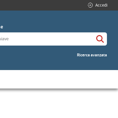
Accedi
he
eche"
Ricerca avanzata