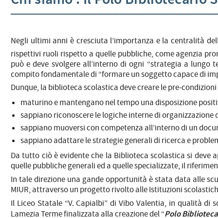
Negli ultimi anni è cresciuta l’importanza e la centralità del
rispettivi ruoli rispetto a quelle pubbliche, come agenzia pr
può e deve svolgere all’interno di ogni “strategia a lungo te
compito fondamentale di “formare un soggetto capace di impa
Dunque, la biblioteca scolastica deve creare le pre-condizioni te
maturino e mantengano nel tempo una disposizione positiva g
sappiano riconoscere le logiche interne di organizzazione
sappiano muoversi con competenza all’interno di un docum
sappiano adattare le strategie generali di ricerca e problem
Da tutto ciò è evidente che la Biblioteca scolastica si deve 
quelle pubbliche generali ed a quelle specializzate, il riferime
In tale direzione una gande opportunità è stata data alle sc
MIUR, attraverso un progetto rivolto alle Istituzioni scolastiche
Il Liceo Statale “V. Capialbi” di Vibo Valentia, in qualità d
Polo Bibliotec
Lamezia Terme finalizzata alla creazione del “