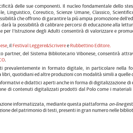
cificità delle sue componenti. Il nucleo fondamentale dello stess
, Linguistico, Coreutico, Scienze Umane, Classico, Scientifico,
possibilità che offrono di garantire la più ampia promozione dell’
a darà la possibilità di calibrare percorsi di educazione alla lettu
le per l’Istruzione degli Adulti consentirà di valorizzare e prom
nese
, il
Festival Leggere&Scrivere
e
Rubbettino Editore.
to partner, del Sistema Bibliotecario Vibonese, consentirà attrave
CO
.
i prevalentemente in formato digitale, in particolare nella form
 libri, quotidiani ed altre produzioni con modalità simili a quelle 
nformativi e didattici aperti anche in forma di digitalizzazione di 
one di contenuti digitalizzati prodotti dal Polo come i materiali 
gazione informatizzata, mediante questa piattaforma
on-line
gest
azione del patrimonio di testi, presenti in gran numero nelle bibliot