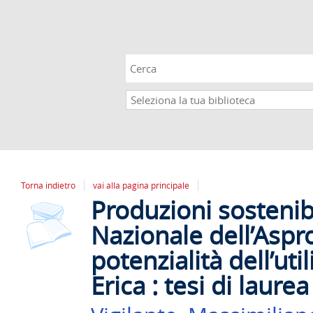
Cerca su "Catalogo"
Seleziona
la
tua
biblioteca
Torna indietro
vai alla pagina principale
Produzioni sostenibi
copertina
Dettaglio
del
Nazionale dell’Aspr
documento
potenzialità dell’uti
Erica : tesi di laurea